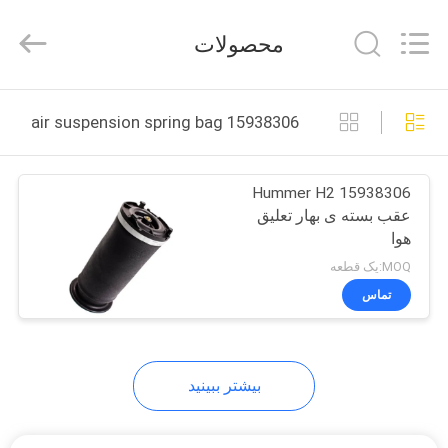
Auto
Parts
Limited.
محصولات
All
Rights
Reserved.
Developed
by
صفحه
ECER
15938306 air suspension spring bag ساخت آنلاین
اصلی
Hummer H2 15938306
محصولات
عقب بسته ی بهار تعلیق
هوا
درباره
MOQ:یک قطعه
ما
تماس
تور
بیشتر ببینید
کارخانه