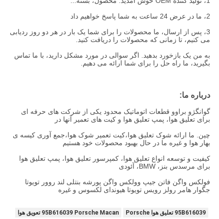
1، توليد کننده OEM خوش آمديد: محصول، بسته...
2، ما در عرض 24 ساعت به شما پاسخ خواهیم داد
3، پس از ارسال، ما محصولات را برای شما یک بار در هر دو روز ردیابی
می کنیم، تا زمانی که محصولات را دریافت کنید.
به من یک بازخورد بدهید. اگر سوالی در مورد مشکل دارید، با ما تماس
بگیرید، ما راه حل را برای شما ارائه می دهیم.
درباره ما:
گوانگژو براوو قطعات اتوماتیک محدود یکی از شرکت های حرفه ای
برای تعلیق هوا، پمپ تعلیق هوا و کیت های تعمیر آنها در
چین. ما ارائه شوک تعلیق هوا،کیت تعمیر شوک هوا،جمع آوری کیسه ی
بهار هوا و غیره ما در حال بهبود محصولات خود هستیم
کیفیت و توسعه انواع تعلیق هوا، کمپرسور تعلیق هوا، پمپ تعلیق هوا
برای مرسدس بنز، BMW، آئودی
فولکس واگن فاتن جیپ وولکس واگن پورشه بنتلی لند روور تویوتا
جگوار هامر رولز رویس تویوتا هیوندای لکسوس و غیره
95B616039 تعلیق هوا Porsche
95B616039 Porsche Macan تعویق هوا