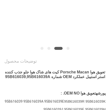
توضیحات محصول
تعویق هوا Porsche Macan کیت های شاک هوا جلو جذب کننده
استر استیبل عملکرد OEM شماره 95B616039,95B616039A
پورشه
تعویق هوا OEM NO. :
95B616039 95B616039A 95B616039E
95B616039R
95B616039K
95B616039J 95B616039F 95B616039H