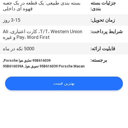
کنترل
جزئیات بسته
بسته بندی طبیعی: یک قطعه در یک جعبه
بندی:
قهوه ای داخلی
کیفیت
زمان تحویل:
3-15 روز
با
شرایط پرداخت:
T/T، Western Union، کارت اعتباری، Ali
Pay، Word First و غیره
ما
قابلیت ارائه:
5000 تکه در ماه
تماس
بگیرید
برجسته:
,
95B616039 تعلیق هوا Porsche
,
95B616039 Porsche Macan تعویق هوا
95B616039A
درخواست
بهترین قیمت
نقل
قول