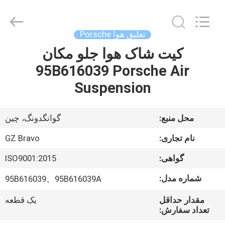
Copyright
©
2020
-
2025
تعلیق هوا Porsche
air-
suspensionshock.com.
All
کیت شاک هوا جلو مکان
صفحه
Rights
Reserved.
95B616039 Porsche Air
اصلی
Developed
by
ECER
Suspension
محصولات
محل منبع:
گوانگدونگ، چین
درباره
نام تجاری:
GZ Bravo
ما
گواهی:
ISO9001:2015
شماره مدل:
95B616039、95B616039A
تور
کارخانه
مقدار حداقل
یک قطعه
تعداد سفارش: