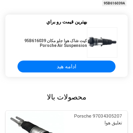
95B616039A
بهترين قيمت رو براي
کیت شاک هوا جلو مکان 95B616039
Porsche Air Suspension
ادامه هید
محصولات بالا
97034305207 Porsche
تعلیق هوا