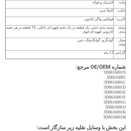
ماده:
لاستیک و فولاد
حالت:
کاملاً جديد
کاربرد:
فولکس واگن فایتون
بسته
بسته بندی خنثی: یک قطعه در یک جعبه قهوه ای داخلی، 10 قطعه در هر جعبه
بندی:
کارتونی قهوه ای قوی.
محل
گوانگژو، گوانگدونگ، چین
تولید
گارانتی:
12 ماه
شماره OE/OEM مرجع:
3D0616001N
3D0616001
3D0616001C
3D0616001D
3D0616001E
3D0616001F
3D0616001G
3D0616001J
3D0616001K
3D0616001M
این بخش با وسایل نقلیه زیر سازگار است: