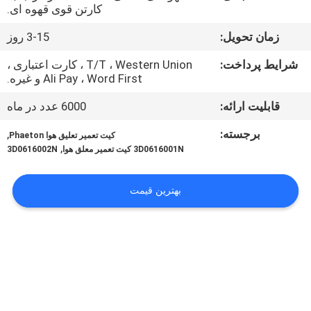
کنترل
کارتن قوی قهوه ای.
کیفیت
زمان تحویل:
3-15 روز
شرایط پرداخت:
T/T ، Western Union ، کارت اعتباری ،
با
Ali Pay ، Word First و غیره.
ما
قابلیت ارائه:
6000 عدد در ماه
تماس
برجسته:
,
کیت تعمیر تعلیق هوا Phaeton
بگیرید
,
3D0616001N کیت تعمیر معلق هوا
3D0616002N
درخواست
بهترین قیمت
نقل
قول
نقشه
سایت