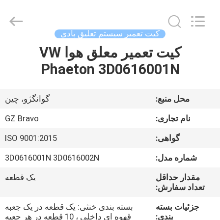
Bravo
Auto
Parts
Limited.
All
کیت تعمیر سیستم تعلیق بادی
Rights
Reserved.
کیت تعمیر معلق هوا VW
صفحه
Developed
by
ECER
Phaeton 3D0616001N
اصلی
محصولات
محل منبع:
گوانگژو، چین
نام تجاری:
GZ Bravo
درباره
گواهی:
ISO 9001:2015
ما
شماره مدل:
3D0616001N 3D0616002N
تور
مقدار حداقل
یک قطعه
تعداد سفارش:
کارخانه
جزئیات بسته
بسته بندی خنثی: یک قطعه در یک جعبه
بندی:
قهوه ای داخلی ، 10 قطعه در هر جعبه