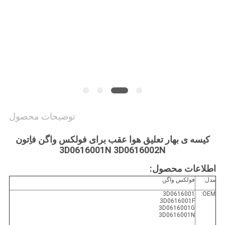
PRIVACY
POLICY
توضیحات محصول
کیسه ی بهار تعلیق هوا عقب برای فولکس واگن فاِتون
3D0616001N 3D0616002N
اطلاعات محصول:
مدل:
فولکس واگن
3D0616001
OEM:
3D0616001F
3D0616001G
3D0616001N