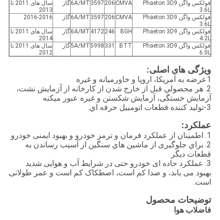
فولکس واگن Phaeton 3D9
CMVA
206
3597
6A/MT
گاز
سال های 2011 تا
2013
3.6L
فولکس واگن Phaeton 3D9
CMVA
206
3597
6A/MT
گاز
2016-2016
3.6L
فولکس واگن Phaeton 3D9
BGH
246
4172
6A/MT
گاز
سال های 2011 تا
2014
4.2L
فولکس واگن Phaeton 3D9
BTT
331
5998
5A/MT
گاز
سال های 2011 تا
2012
6.0L
ویژگی های اصلی:
1عرضه به آمریکا، اروپا و خاورمیانه و غیره
2. هر محصولي قبل از خارج شدن از کارخانه از آزمايش نشت،
آزمايش خستگی، آزمايش شکستن و غیره عبور ميکنه
3-توليد کننده قطعات اتومبيل حرفه اي.
عملکرد:
1. اطمینان از عملکرد فرمان و ترمز خودرو و بهبود ایمنی خودرو
2. براي جلوگیری از ماشين هاي سنگين از آسيب رساندن به
قطعات ديگر
3. عملکرد جاده ای خودرو حتی در شرایط آب و هوایی شدید
بهبود می یابد، و صدا کم است، اصطکاک کم است و عمر طولانی
است.
توضیحات محصول
فاضلاب هوا