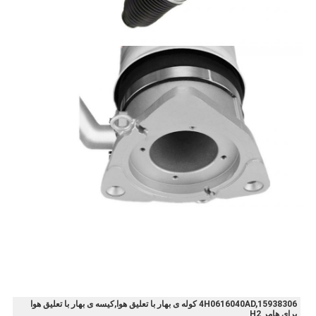
4H0616040AD,15938306 کوله ی بهار با تعلیق هوا,کیسه ی بهار با تعلیق هوا
برای هامر H2