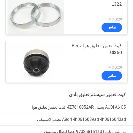
L322
MOQ:20
تماس
کیت تعمیر تعلیق هوا Benz
Gl350
MOQ:20
تماس
کیت تعمیر سیستم تعلیق بادی
AUDI A6 C5 پشتی 4Z7616052AR کیت تعمیر تعلیق هوا
A8d4 4h0616039ad 4h0616040ad نصب لاستیکی
پورشه پانامرا 97035815110 عصا اتصال پیستون