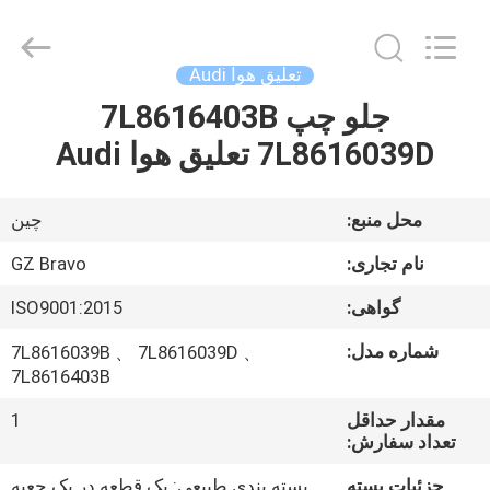
Limited.
All
Rights
Reserved.
Developed
تعلیق هوا Audi
by
ECER
جلو چپ 7L8616403B
صفحه
7L8616039D تعلیق هوا Audi
اصلی
محصولات
محل منبع:
چین
نام تجاری:
GZ Bravo
درباره
گواهی:
ISO9001:2015
ما
شماره مدل:
7L8616039B 、 7L8616039D 、
7L8616403B
تور
مقدار حداقل
1
کارخانه
تعداد سفارش:
جزئیات بسته
بسته بندی طبیعی: یک قطعه در یک جعبه