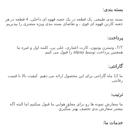
بسته بندی:
بسته بندی طبیعی: یک قطعه در یک جعبه قهوه ای داخلی، 4 قطعه در هر
جعبه کارتن قهوه ای قوی ، و تقاضای بسته بندی ویژه مشتری را بپذیریم.
پرداخت:
T/T، وسترن یونیون، کارت اعتباری، علی پی، کلمه اول و غیره ما
همچنین پرداخت توسط alipay را قبول می کنیم
گارانتی:
ما 12 ماه گارانتی برای این محصول ارائه می دهیم. کیفیت بالا با قیمت
رقابتی.
ترتيب:
ما سفارش نمونه ها رو براي معلق هوايي ما قبول ميکنيم اما البته اگه
بيشتر سفارش بدي تخفيف بهتر ميگيري
خدمات ما: