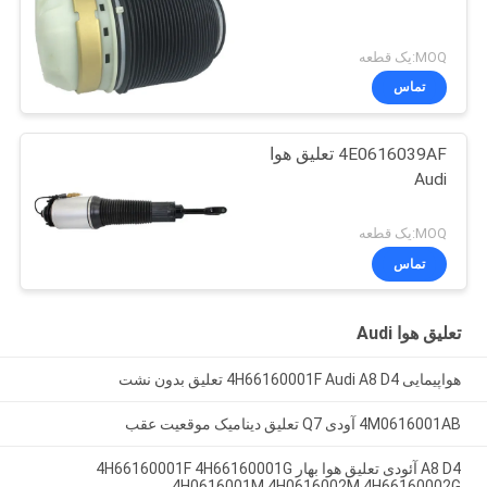
MOQ:یک قطعه
تماس
4E0616039AF تعلیق هوا
Audi
MOQ:یک قطعه
تماس
تعلیق هوا Audi
هواپیمایی 4H66160001F Audi A8 D4 تعلیق بدون نشت
4M0616001AB آودی Q7 تعلیق دینامیک موقعیت عقب
A8 D4 آئودی تعلیق هوا بهار 4H66160001F 4H66160001G
4H0616001M 4H0616002M 4H66160002G