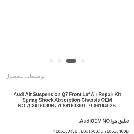
PRIVACY
POLICY
توضیحات محصول
Audi Air Suspension Q7 Front Lef Air Repair Kit
Spring Shock Absorption Chassis OEM
NO.7L8616039B، 7L8616039D، 7L8616403B
تعلیق هوا Audi
OEM NO.
7L8616039B 7L8616039D 7L8616403B