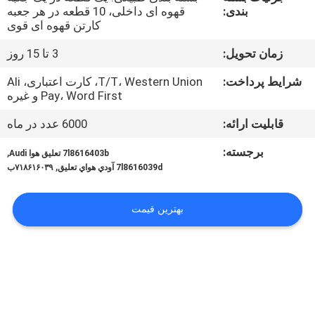
کنترل
بندی:
قهوه ای داخلی، 10 قطعه در هر جعبه
کارتن قهوه ای قوی
کیفیت
زمان تحویل:
3 تا 15 روز
با
شرایط پرداخت:
T/T، Western Union، کارت اعتباری، Ali
Pay، Word First و غیره
ما
تماس
قابلیت ارائه:
6000 عدد در ماه
بگیرید
برجسته:
,
7l8616403b تعلیق هوا Audi
,
7l8616039d آودي هواي تعليق
۷۱۸۶۱۶۰۳۹ب
درخواست
بهترین قیمت
نقل
قول
نقشه
سایت