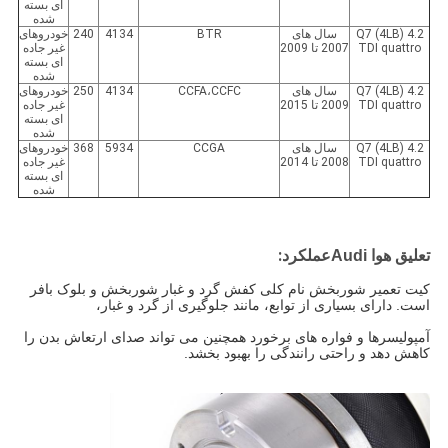
ای بسته
شده
Q7 (4LB) 4.2
سال های
BTR
4134
240
خودروهای
TDI quattro
2007 تا 2009
غیر جاده
ای بسته
شده
Q7 (4LB) 4.2
سال های
CCFA،CCFC
4134
250
خودروهای
TDI quattro
2009 تا 2015
غیر جاده
ای بسته
شده
Q7 (4LB) 4.2
سال های
CCGA
5934
368
خودروهای
TDI quattro
2008 تا 2014
غیر جاده
ای بسته
شده
عملکرد:
تعلیق هوا Audi
کیت تعمیر شوربخش نام کلی کفش گرد و غبار شوربخش و بلوک بافر
است.
دارای بسیاری از توابع، مانند جلوگیری از گرد و غبار،
آمپولیسرها و فواره های برخورد
همچنین می تواند صدای ارتعاش بدن را
کاهش دهد و راحتی رانندگی را بهبود بخشد.