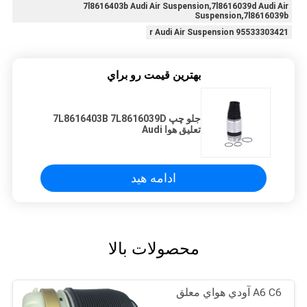
7l8616403b Audi Air Suspension,7l8616039d Audi Air
Suspension,7l8616039b
95533303421 r Audi Air Suspension
بهترين قيمت رو براي
جلو چپ 7L8616403B 7L8616039D
تعلیق هوا Audi
ادامه هید
محصولات بالا
A6 C6 آودي هواي معلق