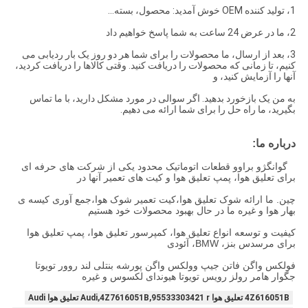
1، توليد کننده OEM خوش آمديد: محصول، بسته...
2، ما در عرض 24 ساعت به شما پاسخ خواهیم داد
3، بعد از ارسال، ما محصولات را برای شما هر دو روز یک بار ردیابی می
کنیم، تا زمانی که محصولات را دریافت کنید. وقتی کالاها را دریافت کردید،
آنها را آزمایش کنید، و
به من یک بازخورد بدهید. اگر سوالی در مورد مشکل دارید، با ما تماس
بگیرید، ما راه حل را برای شما ارائه می دهیم.
درباره ما:
گوانگژو براوو قطعات اتوماتیک محدود یکی از شرکت های حرفه ای
برای تعلیق هوا، پمپ تعلیق هوا و کیت های تعمیر آنها در
چین. ما ارائه شوک تعلیق هوا،کیت تعمیر شوک هوا،جمع آوری کیسه ی
بهار هوا و غیره ما در حال بهبود محصولات خود هستیم
کیفیت و توسعه انواع تعلیق هوا، کمپرسور تعلیق هوا، پمپ تعلیق هوا
برای مرسدس بنز، BMW، آئودی
فولکس واگن فاتن جیپ وولکس واگن پورشه بنتلی لند روور تویوتا
جگوار هامر رولز رویس تویوتا هیوندای لکسوس و غیره
4Z616051B تعلیق هوا Audi,4Z7616051B,95533303421 r تعلیق هوا Audi