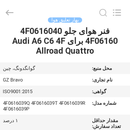
بنز
تعلیق
هوا
supplier.
Copyright
بهار تعلیق هوا
©
2020
-
فنر هوای جلو 4F0616040
صفحه
2025
Guangzhou
4F06160 برای Audi A6 C6 4F
اصلی
Bravo
Auto
Parts
Allroad Quattro
Limited.
All
محصولات
Rights
Reserved.
Developed
محل منبع:
گوانگدونگ، چین
by
ECER
درباره
نام تجاری:
GZ Bravo
ما
گواهی:
ISO9001:2015
شماره مدل:
4F0616039Q 4F0616039T 4F0616039R
تور
4F0616039P
کارخانه
مقدار حداقل
۱ درصد
تعداد سفارش: