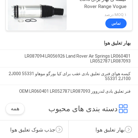
Rover Range Vogue
L405 LR056926
MOQ:۱ درصد
LR056924 LR060399
تماس
LR060401 22271123
بهار تعلیق هوا
LR087094 LR056926 Land Rover Air Springs LR060401
LR052787 LR087093
کیسه هوای فنری تعلیق بادی عقب برای کیا بورگو موهاو 55331 2J000
55331 2J100
فنر تعلیق بادی لندروور OEM LR060401 LR052787 LR087093
دسته بندی های محبوب
همه
بهار تعلیق هوا
جذب شوک تعلیق هوا