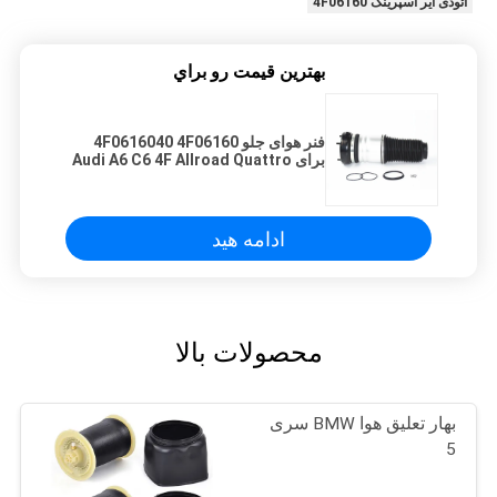
آئودی ایر اسپرینگ 4F06160
بهترين قيمت رو براي
فنر هوای جلو 4F0616040 4F06160
برای Audi A6 C6 4F Allroad Quattro
ادامه هید
محصولات بالا
بهار تعلیق هوا BMW سری
5