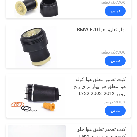
MOQ:یک قطعه
تماس
بهار تعلیق هوا BMW E70
MOQ:یک قطعه
تماس
کیت تعمیر معلق هوا کوله
هوا معلق هوا بهار برای رنج
روور L322 2002-2012
OE RNB000740
MOQ:۱ درصد
RNB000750
تماس
کیت تعمیر تعلیق هوا جلو
کیسه ی بهار برای Land