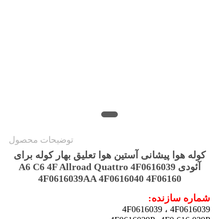
PRIVACY
POLICY
توضیحات محصول
کوله هوا پیشانی آستین هوا تعلیق بهار کوله برای
آئودی A6 C6 4F Allroad Quattro 4F0616039
4F0616039AA 4F0616040 4F06160
شماره سازنده:
4F0616039 ، 4F0616039