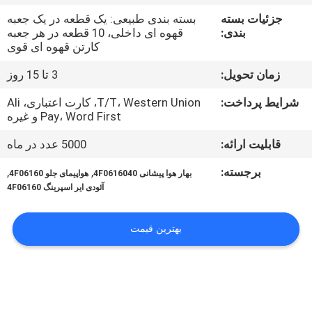
کنترل
جزئیات بسته
بسته بندی طبیعی: یک قطعه در یک جعبه
کیفیت
بندی:
قهوه ای داخلی، 10 قطعه در هر جعبه
کارتن قهوه ای قوی
با
زمان تحویل:
3 تا 15 روز
ما
شرایط پرداخت:
T/T، Western Union، کارت اعتباری، Ali
Pay، Word First و غیره
تماس
قابلیت ارائه:
5000 عدد در ماه
بگیرید
برجسته:
,
,
بهار هوا پیشانی 4F0616040
هواپیمای جلو 4F06160
آئودی ایر اسپرینگ 4F06160
درخواست
نقل
بهترین قیمت
قول
نقشه
سایت