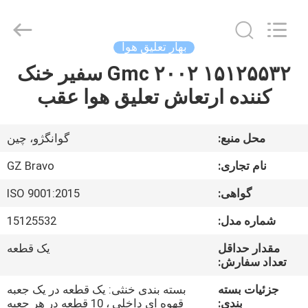
تابلو
تعلیق
هوا
تامین
کننده.
بهار تعلیق هوا
Copyright
©
2020
۱۵۱۲۵۵۳۲ ۲۰۰۲ Gmc سفیر خنک
صفحه
-
2025
کننده ارتعاش تعلیق هوا عقب
اصلی
air-
suspensionshock.com.
All
Rights
Reserved.
محصولات
Developed
محل منبع:
گوانگژو، چین
by
ECER
نام تجاری:
GZ Bravo
درباره
گواهی:
ISO 9001:2015
ما
شماره مدل:
15125532
تور
مقدار حداقل
یک قطعه
تعداد سفارش:
کارخانه
جزئیات بسته
بسته بندی خنثی: یک قطعه در یک جعبه
بندی:
قهوه ای داخلی ، 10 قطعه در هر جعبه