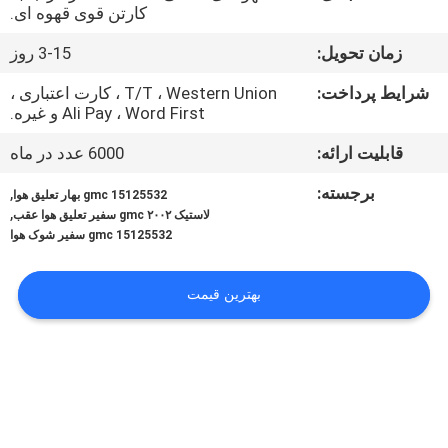
کنترل
کارتن قوی قهوه ای.
کیفیت
زمان تحویل:
3-15 روز
شرایط پرداخت:
T/T ، Western Union ، کارت اعتباری ،
با
Ali Pay ، Word First و غیره.
ما
قابلیت ارائه:
6000 عدد در ماه
تماس
برجسته:
,
15125532 gmc بهار تعلیق هوا
بگیرید
,
لاستیک ۲۰۰۲ gmc سفیر تعلیق هوا عقب
15125532 gmc سفیر شوک هوا
درخواست
بهترین قیمت
نقل
قول