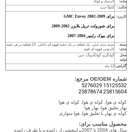
ماده:
لاستیک و فولاد
حالت:
کاملاً جديد
برای GMC Envoy 2002-2009
کاربرد:
برای شورولت تریل بلایزر 2002-2009
برای بیوک راینیر 2004-2007
بسته
بسته بندی خنثی: یک قطعه در یک جعبه قهوه ای داخلی، 10 قطعه در هر جعبه
بندی:
کارتونی قهوه ای قوی.
محل
گوانگژو، گوانگدونگ، چین
تولید
گارانتی:
12 ماه
شماره OE/OEM مرجع:
15125532 5276029
25815604 25878674
کوله ی هوا، کوله ی هوا، کوله ی هوا
بهار تعلیق هوا، بهار هوا
کوله ی بهار با تعلیق هوا، هوا سواری
محصول مناسب برای:
سال های 2004 تا 2007
برای
بخشي از راننده و يا طرف راننده