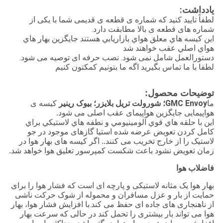
يادداشت:
لطفاً تایید کنید که شماره ی قطعه ی قدیمی شما با یکی از
شماره های قطعه ی بالا مطابقت دارد.
اين کيسه هاي معلق هواي بازاريابي هستند جايگزين بهار هاي
هواي اصلي عقب خواهند شد
دستورالعمل شامل نمی شود. نصب حرفه ای توصیه می شود.
لطفا با ما تماس بگيريد اگه ما بتونيم کمکتون کنيم
توضیحات محصول:
GMC Envoy؛ شورولت تریل بلایزر؛ بیوک رینیر
ما
کیسه ی
هواپیمایی جایگزین هواپیمای عقب اصلی می شود.
اين با حلقه هاي قوي آلومينيومي و نطفه هاي لاستيکي براي
کامل کردن تعويض عرضه شده استیا گازهای موجود در جو
لاستیک را از خارج تخریب می کنند.. اگر کیسه های بهار هوا در
زمان تعویض نشود باعث شکست کمپرسور تعلیق هوا خواهد شد.
فاضلاب هوا
بهار هوا یک مثانه لاستیکی و پارچه ای است که فشار هوا را برای
حمایت از بار و عزل مسافران و محموله از شوک حرکت ناشی
از ناهنجاری های جاده ای حفظ می کند.با افزایش فشار هوا، بهار
هوا می تواند بار بیشتری را تحمل کند در حالی که سرعت بهار