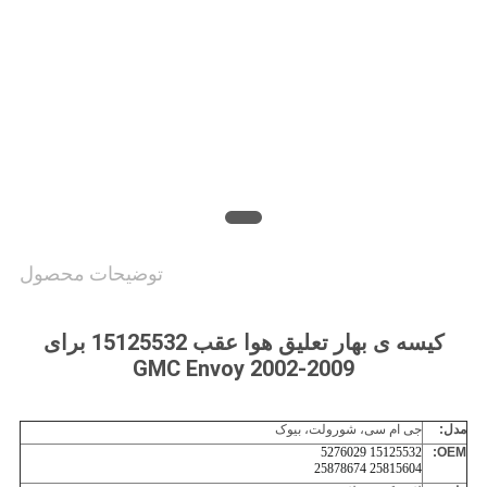
توضیحات محصول
کیسه ی بهار تعلیق هوا عقب 15125532 برای
GMC Envoy 2002-2009
مدل:
جی ام سی، شورولت، بیوک
15125532 5276029
OEM:
25815604 25878674