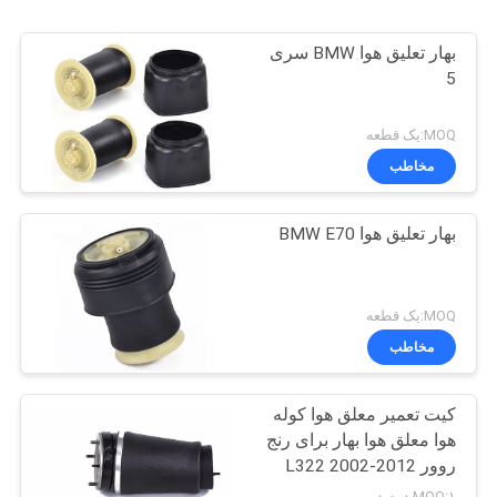
بهار تعلیق هوا BMW سری
5
MOQ:یک قطعه
مخاطب
بهار تعلیق هوا BMW E70
MOQ:یک قطعه
مخاطب
کیت تعمیر معلق هوا کوله
هوا معلق هوا بهار برای رنج
روور L322 2002-2012
OE RNB000740
MOQ:۱ درصد