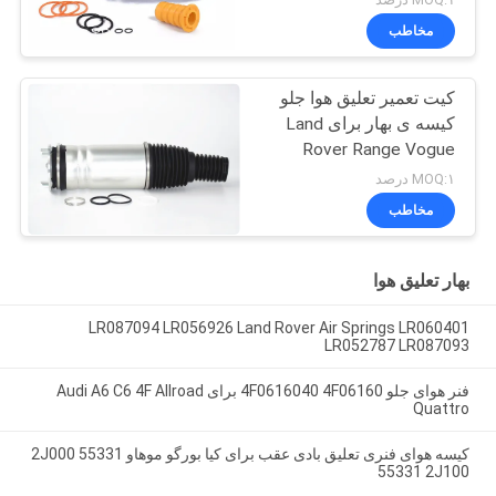
RNB000750
مخاطب
کیت تعمیر تعلیق هوا جلو
کیسه ی بهار برای Land
Rover Range Vogue
L405 LR056926
MOQ:۱ درصد
LR056924 LR060399
مخاطب
LR060401 22271123
بهار تعلیق هوا
LR087094 LR056926 Land Rover Air Springs LR060401
LR052787 LR087093
فنر هوای جلو 4F0616040 4F06160 برای Audi A6 C6 4F Allroad
Quattro
کیسه هوای فنری تعلیق بادی عقب برای کیا بورگو موهاو 55331 2J000
55331 2J100