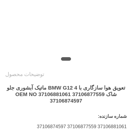
PRIVACY
POLICY
توضیحات محصول
تعویق هوا سازگاری با BMW G12 4 ماتیک آبشوری جلو
شاک OEM NO 37106881061 37106877559
37106874597
شماره سازنده:
37106881061 37106877559 37106874597