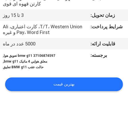
کنترل
کارتن قهوه ای قوی
کیفیت
زمان تحویل:
3 تا 15 روز
شرایط پرداخت:
T/T، Western Union، کارت اعتباری، Ali
با
Pay، Word First و غیره
ما
قابلیت ارائه:
5000 عدد در ماه
تماس
برجسته:
,
37106874597 bmw g11 تعویق هوا
بگیرید
,
معلق هوايي 4 ماتيک bmw g11
حالت عقب BMW g11 تعلیق
درخواست
بهترین قیمت
نقل
قول
نقشه
سایت