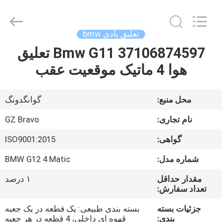
Auto
Parts
Limited.
All
Rights
تعلیق بادی bmw
Reserved.
Developed
37106874597 Bmw G11 تعلیق
صفحه
by
ECER
هوا 4 ماتیک موقعیت عقب
اصلی
محصولات
محل منبع:
گوانگدونگ
نام تجاری:
GZ Bravo
درباره
گواهی:
ISO9001:2015
ما
شماره مدل:
BMW G12 4 Matic
تور
مقدار حداقل
۱ درصد
تعداد سفارش:
کارخانه
جزئیات بسته
بسته بندی طبیعی: یک قطعه در یک جعبه
بندی:
قهوه ای داخلی، 4 قطعه در هر جعبه