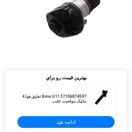
بهترين قيمت رو براي
37106874597 Bmw G11 تعلیق هوا 4
ماتیک موقعیت عقب
ادامه هید