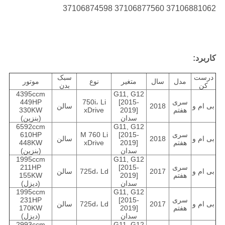
37106881062 37106877560 37106874598
کاربرد:
درست
سبک
مدل
سال
متغیر
نوع
موتور
کن
بدن
4395ccm
G11, G12
سری
[2015-
750i، Li
449HP
بی ام و
2018
سالن
هفتم
2019]
xDrive
330KW
سدان
(بنزین)
6592ccm
G11, G12
سری
[2015-
M 760 Li
610HP
بی ام و
2018
سالن
هفتم
2019]
xDrive
448KW
سدان
(بنزین)
1995ccm
G11, G12
سری
[2015-
211HP
بی ام و
2017
725d، Ld
سالن
هفتم
2019]
155KW
سدان
(دیزل)
1995ccm
G11, G12
سری
[2015-
231HP
بی ام و
2017
725d، Ld
سالن
هفتم
2019]
170KW
سدان
(دیزل)
2993ccm
G11, G12