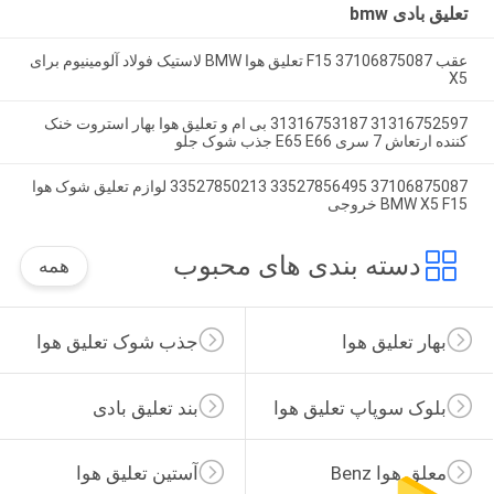
تعلیق بادی bmw
عقب 37106875087 F15 تعلیق هوا BMW لاستیک فولاد آلومینیوم برای
X5
31316752597 31316753187 بی ام و تعلیق هوا بهار استروت خنک
کننده ارتعاش 7 سری E65 E66 جذب شوک جلو
37106875087 33527856495 33527850213 لوازم تعلیق شوک هوا
BMW X5 F15 خروجی
دسته بندی های محبوب
همه
بهار تعلیق هوا
جذب شوک تعلیق هوا
بلوک سوپاپ تعلیق هوا
بند تعلیق بادی
معلق هوا Benz
آستین تعلیق هوا