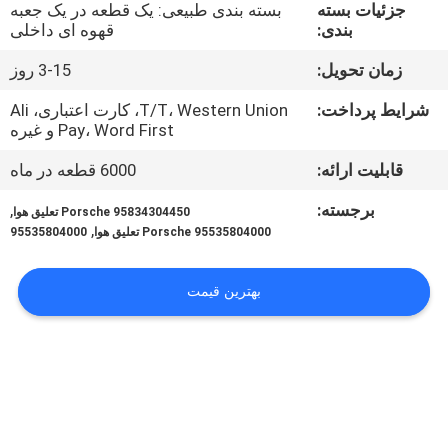
کنترل
جزئیات بسته
بسته بندی طبیعی: یک قطعه در یک جعبه
بندی:
قهوه ای داخلی
کیفیت
زمان تحویل:
3-15 روز
با
شرایط پرداخت:
T/T، Western Union، کارت اعتباری، Ali
Pay، Word First و غیره
ما
قابلیت ارائه:
6000 قطعه در ماه
تماس
بگیرید
برجسته:
,
95834304450 Porsche تعلیق هوا
,
95535804000 Porsche تعلیق هوا
95535804000
درخواست
بهترین قیمت
نقل
قول
نقشه
سایت