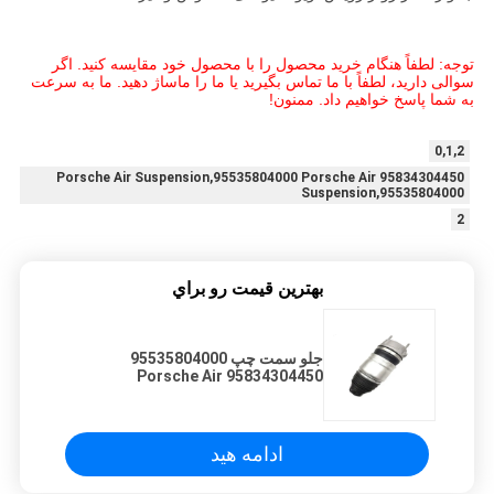
توجه: لطفاً هنگام خرید محصول را با محصول خود مقایسه کنید. اگر
سوالی دارید، لطفاً با ما تماس بگیرید یا ما را ماساژ دهید. ما به سرعت
به شما پاسخ خواهیم داد. ممنون!
0,1,2
95834304450 Porsche Air Suspension,95535804000 Porsche Air
Suspension,95535804000
2
بهترين قيمت رو براي
جلو سمت چپ 95535804000
95834304450 Porsche Air
Suspension
ادامه هید