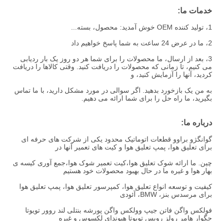
خدمات ما:
1، توليد کننده OEM خوش آمديد: محصول، بسته...
2، ما در عرض 24 ساعت به شما پاسخ خواهیم داد
3، بعد از ارسال، ما محصولات را برای شما هر دو روز یک بار ردیابی
می کنیم، تا زمانی که محصولات را دریافت کنید. وقتی کالاها را دریافت
کردید، آنها را آزمایش کنید، و
به من یک بازخورد بدهید. اگر سوالی در مورد مشکل دارید، با ما تماس
بگیرید، ما راه حل را برای شما ارائه می دهیم.
درباره ما:
گوانگژو براوو قطعات اتوماتیک محدود یکی از شرکت های حرفه ای
برای تعلیق هوا، پمپ تعلیق هوا و کیت های تعمیر آنها در
چین. ما ارائه شوک تعلیق هوا،کیت تعمیر شوک هوا،جمع آوری کیسه ی
بهار هوا و غیره ما در حال بهبود محصولات خود هستیم
کیفیت و توسعه انواع تعلیق هوا، کمپرسور تعلیق هوا، پمپ تعلیق هوا
برای مرسدس بنز، BMW، آئودی
فولکس واگن فاتن جیپ وولکس واگن پورشه بنتلی لند روور تویوتا
جگوار هامر رولز رویس تویوتا هیوندای لکسوس و غیره