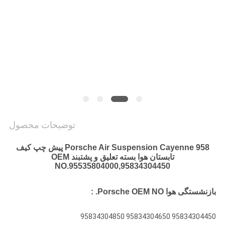
PRIVACY
POLICY
توضیحات محصول
Porsche Air Suspension Cayenne 958 پیش چپ کیف
تابستان هوا بسته تعلیق و پشتبند OEM
NO.95535804000,95834304450
بازنشستگی هوا Porsche OEM NO. :
95834304450 95834304650 95834304850