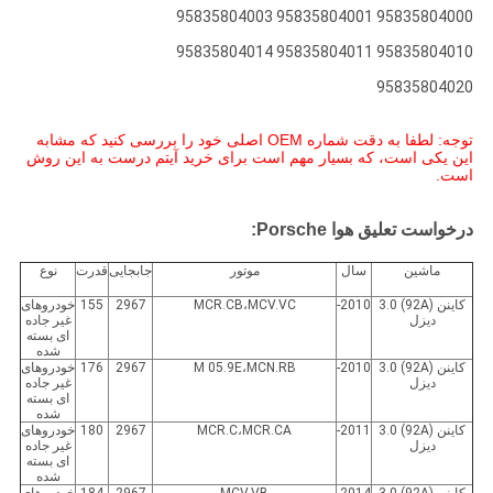
95835804000 95835804001 95835804003
95835804010 95835804011 95835804014
95835804020
توجه: لطفا به دقت شماره OEM اصلی خود را بررسی کنید که مشابه
این یکی است، که بسیار مهم است برای خرید آیتم درست به این روش
است.
درخواست تعلیق هوا Porsche:
ماشين
سال
موتور
جابجایی
قدرت
نوع
کاینن (92A) 3.0
2010-
MCR.CB،MCV.VC
2967
155
خودروهای
دیزل
غیر جاده
ای بسته
شده
کاینن (92A) 3.0
2010-
M 05.9E،MCN.RB
2967
176
خودروهای
دیزل
غیر جاده
ای بسته
شده
کاینن (92A) 3.0
2011-
MCR.C،MCR.CA
2967
180
خودروهای
دیزل
غیر جاده
ای بسته
شده