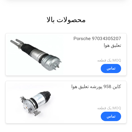
محصولات بالا
97034305207 Porsche
تعلیق هوا
MOQ:یک قطعه
تماس
کاین 958 پورشه تعلیق هوا
MOQ:یک قطعه
تماس