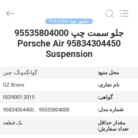
Limited.
All
Rights
Reserved.
Developed
تعلیق هوا Porsche
by
ECER
جلو سمت چپ 95535804000
صفحه
95834304450 Porsche Air
اصلی
Suspension
محصولات
محل منبع:
گوانگدونگ، چین
درباره
نام تجاری:
GZ Bravo
ما
گواهی:
ISO9001:2015
شماره مدل:
95535804000、95834304450
تور
کارخانه
مقدار حداقل
یک قطعه
تعداد سفارش: